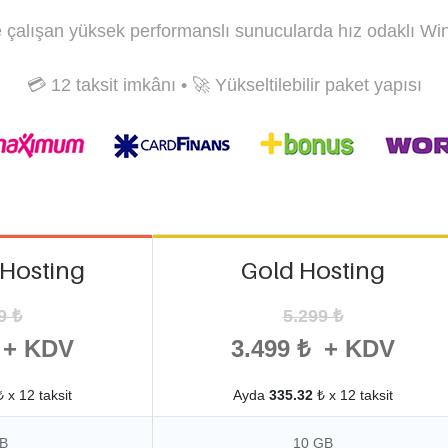
e çalışan yüksek performanslı sunucularda hız odaklı Wi
💳 12 taksit imkânı • 🚀 Yükseltilebilir paket yapısı
 Hosting
Gold Hosting
9 ₺
5.299 ₺
 + KDV
3.499 ₺ + KDV
 x 12 taksit
Ayda
335.32
₺ x 12 taksit
B
10 GB