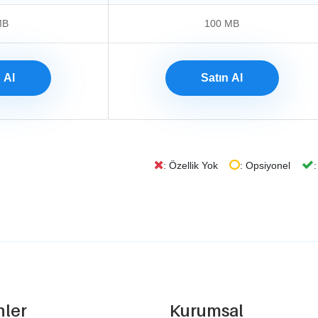
MB
100 MB
 Al
Satın Al
: Özellik Yok
: Opsiyonel
:
nler
Kurumsal