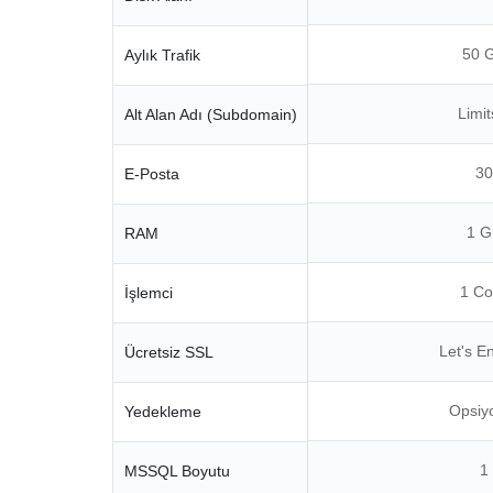
50 
Aylık Trafik
Limit
Alt Alan Adı (Subdomain)
30
E-Posta
1 G
RAM
1 Co
İşlemci
Let's E
Ücretsiz SSL
Opsiy
Yedekleme
1
MSSQL Boyutu