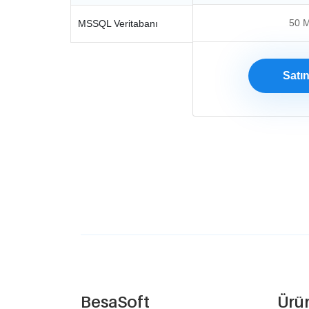
50 
MSSQL Veritabanı
Satın
BesaSoft
Ürü