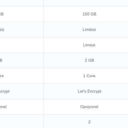
GB
150 GB
siz
Limitsiz
Limisiz
B
2 GB
re
1 Core
ncrypt
Let's Encrypt
onel
Opsiyonel
2