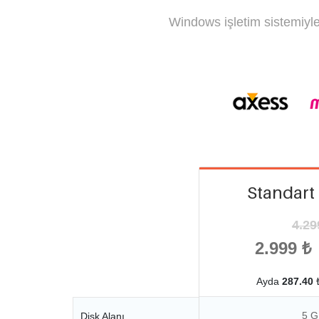
Windows işletim sistemiyl
Standart
4.29
2.999 ₺
Ayda
287.40
₺
5 G
Disk Alanı