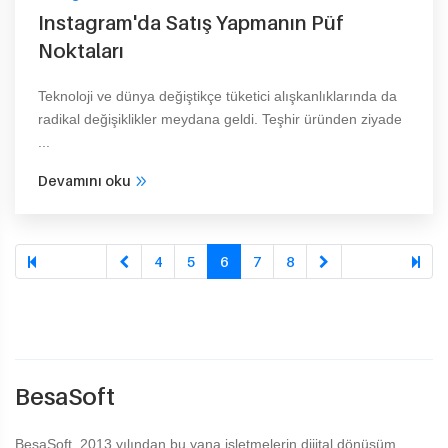
Instagram'da Satış Yapmanın Püf
Noktaları
Teknoloji ve dünya değiştikçe tüketici alışkanlıklarında da
radikal değişiklikler meydana geldi. Teşhir üründen ziyade
...
Devamını oku
4
5
6
7
8
BesaSoft
BesaSoft, 2013 yılından bu yana işletmelerin dijital dönüşüm